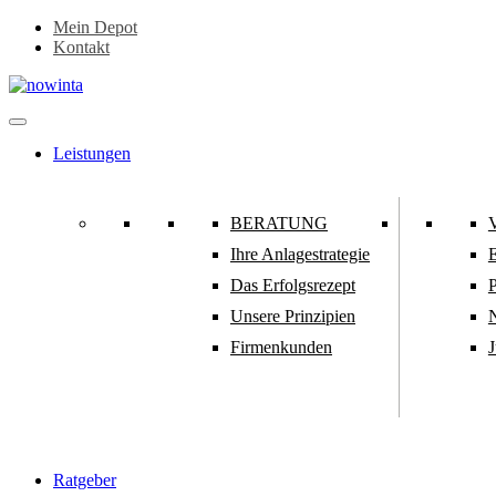
Zum
Mein Depot
Inhalt
Kontakt
springen
Leistungen
BERATUNG
Ihre Anlagestrategie
E
Das Erfolgsrezept
Unsere Prinzipien
N
Firmenkunden
J
Ratgeber