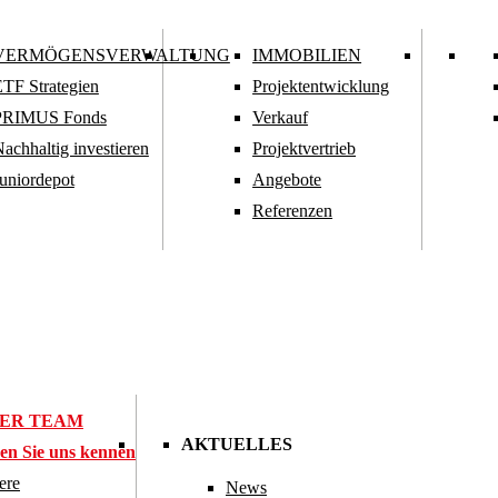
VERMÖGENSVERWALTUNG
IMMOBILIEN
TF Strategien
Projektentwicklung
PRIMUS Fonds
Verkauf
achhaltig investieren
Projektvertrieb
uniordepot
Angebote
Referenzen
ER TEAM
AKTUELLES
en Sie uns kennen
ere
News