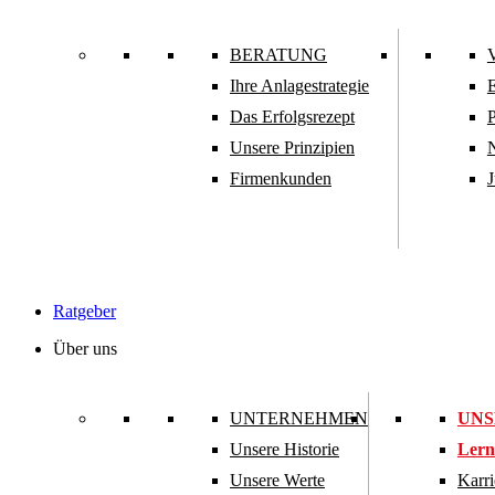
BERATUNG
Ihre Anlagestrategie
E
Das Erfolgsrezept
Unsere Prinzipien
N
Firmenkunden
J
Ratgeber
Über uns
UNTERNEHMEN
UNS
Unsere Historie
Lern
Unsere Werte
Karri